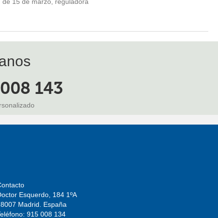
9, de 15 de marzo, reguladora
anos
 008 143
rsonalizado
Contacto
Doctor Esquerdo, 184 1ºA
28007 Madrid. España
Teléfono:
915 008 134