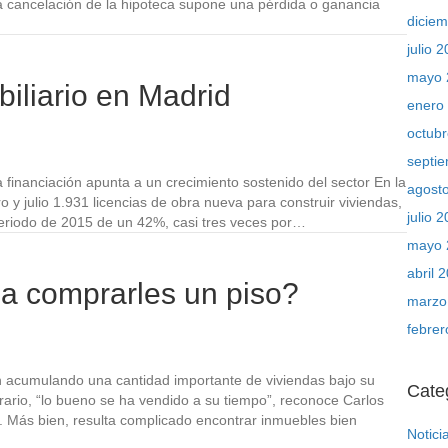
la cancelación de la hipoteca supone una pérdida o ganancia
dicie
julio 
mayo 
biliario en Madrid
enero
octub
septi
anciación apunta a un crecimiento sostenido del sector En la
agost
 julio 1.931 licencias de obra nueva para construir viviendas,
julio 
periodo de 2015 de un 42%, casi tres veces por…
mayo 
abril 
a comprarles un piso?
marzo
febre
n acumulando una cantidad importante de viviendas bajo su
Cate
ario, “lo bueno se ha vendido a su tiempo”, reconoce Carlos
 Más bien, resulta complicado encontrar inmuebles bien
Notici