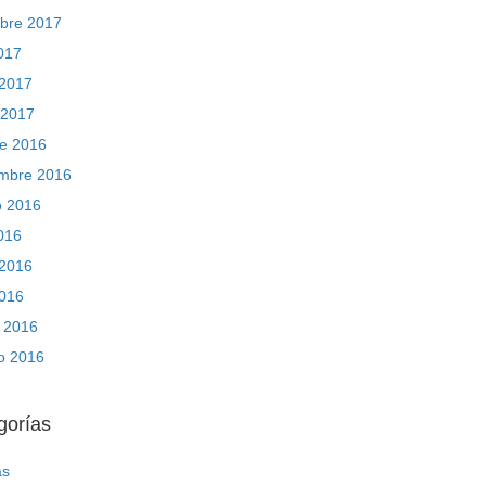
mbre 2017
2017
2017
 2017
re 2016
embre 2016
o 2016
2016
2016
2016
 2016
ro 2016
gorías
as