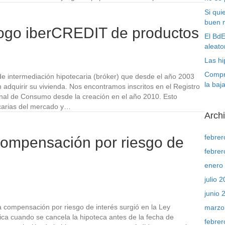
Si qui
buen 
ogo iberCREDIT de productos
El BdE
aleator
Las h
Compra
ntermediación hipotecaria (bróker) que desde el año 2003
la baj
n adquirir su vivienda. Nos encontramos inscritos en el Registro
onal de Consumo desde la creación en el año 2010. Esto
ncarias del mercado y…
Arch
febre
compensación por riesgo de
febre
enero
julio 
junio 
 compensación por riesgo de interés surgió en la Ley
marzo
ica cuando se cancela la hipoteca antes de la fecha de
febre