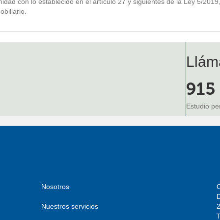
midad con lo establecido en el artículo 27 y siguientes de la Ley 5/201
biliario.
Llám
915
Estudio pe
Nosotros
Nuestros servicios