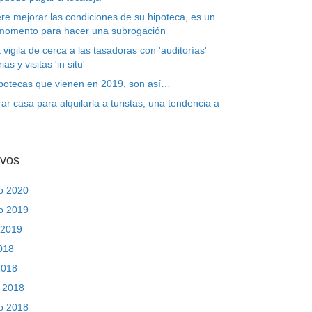
ere mejorar las condiciones de su hipoteca, es un
momento para hacer una subrogación
 vigila de cerca a las tasadoras con 'auditorías'
ias y visitas 'in situ'
ipotecas que vienen en 2019, son así…
r casa para alquilarla a turistas, una tendencia a
a
ivos
ro 2020
ro 2019
 2019
2018
2018
 2018
ro 2018