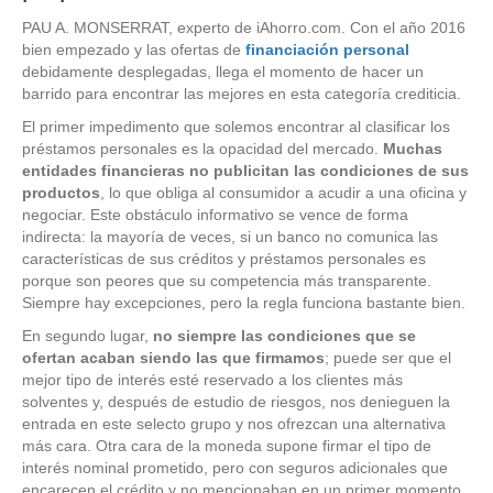
PAU A. MONSERRAT, experto de iAhorro.com.
Con el año 2016
bien empezado y las ofertas de
financiación personal
debidamente desplegadas, llega el momento de hacer un
barrido para encontrar las mejores en esta categoría crediticia.
El primer impedimento que solemos encontrar al clasificar los
préstamos personales es la opacidad del mercado.
Muchas
entidades financieras no publicitan las condiciones de sus
productos
, lo que obliga al consumidor a acudir a una oficina y
negociar. Este obstáculo informativo se vence de forma
indirecta: la mayoría de veces, si un banco no comunica las
características de sus créditos y préstamos personales es
porque son peores que su competencia más transparente.
Siempre hay excepciones, pero la regla funciona bastante bien.
En segundo lugar,
no siempre las condiciones que se
ofertan acaban siendo las que firmamos
; puede ser que el
mejor tipo de interés esté reservado a los clientes más
solventes y, después de estudio de riesgos, nos denieguen la
entrada en este selecto grupo y nos ofrezcan una alternativa
más cara. Otra cara de la moneda supone firmar el tipo de
interés nominal prometido, pero con seguros adicionales que
encarecen el crédito y no mencionaban en un primer momento.