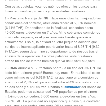
Con estas cautelas, veamos qué nos ofrecen los bancos para
financiar nuestros proyectos y necesidades familiares.
1.- Préstamo Naranja de
ING
. Hace unos días han mejorado las
condiciones del contrato, ofreciendo dinero al 5,95% nominal
(6,11% TAE). Dependiendo de la finalidad, conceden hasta
40.000 euros a devolver en 7 años. Al no cobrarnos comisiones
ni vincular seguros, es el préstamo más barato que existe
actualmente. Eso sí, la entidad en letra pequeña advierte que
«el tipo de interés aplicado podrá variar hasta el 8,95 TIN (9,32
% TAE)», según determine su departamento de riesgos tras el
análisis de la operación. En otras palabras, este préstamo
ofrece un tipo de interés nominal que va del 5,95% al 8,95%.
2.-
BMN
anuncia su «Préstamo Ahora» a un tipo del 0% TIN. Ha
leído bien, ¡dinero gratis! Bueno, hay truco. En realidad el coste
como mínimo es del 5,61% TAE, ya que tiene una comisión de
apertura del 2,9% y el tipo nominal sube al 4% si amortizamos
en dos años y al 6% en tres. Usando el
simulador
del Banco de
España, podemos calcular qué TAE pagaríamos por el dinero
máximo que conceden, 6.000 euros a devolver en tres años:
8,28% TAE. La publicidad no específica que haya que contratar
productos adicionales; una regla útil en estos casos: …