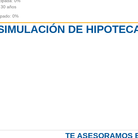
cipada: 0%
 30 años
ipado: 0%
SIMULACIÓN DE HIPOTEC
):
1
Cuota 
TE ASESORAMOS E