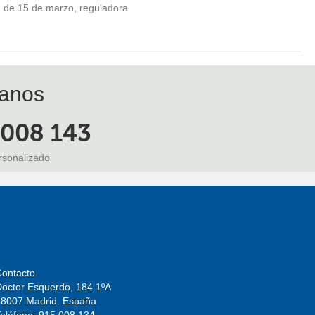
9, de 15 de marzo, reguladora
anos
 008 143
rsonalizado
Contacto
Doctor Esquerdo, 184 1ºA
28007 Madrid. España