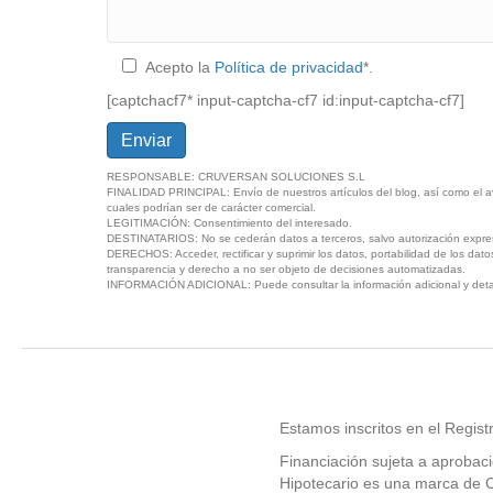
Acepto la
Política de privacidad
*.
[captchacf7* input-captcha-cf7 id:input-captcha-cf7]
RESPONSABLE: CRUVERSAN SOLUCIONES S.L
FINALIDAD PRINCIPAL: Envío de nuestros artículos del blog, así como el a
cuales podrían ser de carácter comercial.
LEGITIMACIÓN: Consentimiento del interesado.
DESTINATARIOS: No se cederán datos a terceros, salvo autorización expres
DERECHOS: Acceder, rectificar y suprimir los datos, portabilidad de los datos
transparencia y derecho a no ser objeto de decisiones automatizadas.
INFORMACIÓN ADICIONAL: Puede consultar la información adicional y deta
Estamos inscritos en el Regist
Financiación sujeta a aproba
Hipotecario es una marca de 