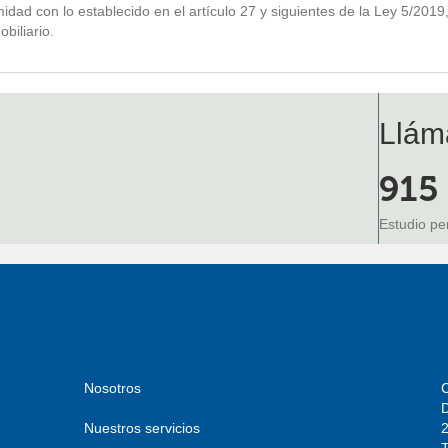
midad con lo establecido en el artículo 27 y siguientes de la Ley 5/201
biliario.
Llám
915
Estudio pe
Nosotros
Nuestros servicios