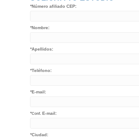
*Número afiliado CEP:
*Nombre:
*Apellidos:
*Teléfono:
*E-mail:
*
E-mail:
Conf.
*Ciudad: