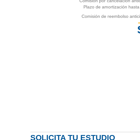
Comisión por cancelación anti
Plazo de amortización hasta
Comisión de reembolso antic
Capital Inicial(€):
Tipo de Interés (%
Años
SOLICITA TU ESTUDIO